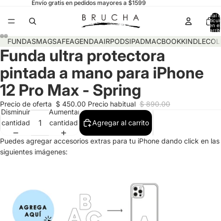
Envío gratis en pedidos mayores a $1599
Total 
artícul
en el
carrit
0
FUNDAS
MAGSAFE
AGENDA
AIRPODS
IPAD
MACBOOK
KINDLE
COL
Funda ultra protectora
pintada a mano para iPhone
12 Pro Max - Spring
Precio de oferta
$ 450.00
Precio habitual
$ 890.00
Disminuir
Aumentar
cantidad
cantidad
Agregar al carrito
Puedes agregar accesorios extras para tu iPhone dando click en las
siguientes imágenes: