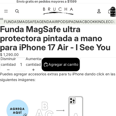
Envío gratis en pedidos mayores a $1599
Total 
artícul
en el
carrit
0
FUNDAS
MAGSAFE
AGENDA
AIRPODS
IPAD
MACBOOK
KINDLE
COL
Funda MagSafe ultra
protectora pintada a mano
para iPhone 17 Air - I See You
$ 1,290.00
Disminuir
Aumentar
cantidad
cantidad
Agregar al carrito
Puedes agregar accesorios extras para tu iPhone dando click en las
siguientes imágenes: