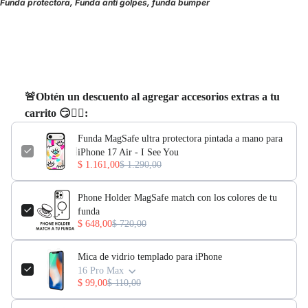
Funda protectora, Funda anti golpes, funda bumper
🚨Obtén un descuento al agregar accesorios extras a tu
carrito 😏👇🏻:
Funda MagSafe ultra protectora pintada a mano para
iPhone 17 Air - I See You
$ 1.161,00
$ 1.290,00
Phone Holder MagSafe match con los colores de tu
funda
$ 648,00
$ 720,00
Mica de vidrio templado para iPhone
16 Pro Max
$ 99,00
$ 110,00