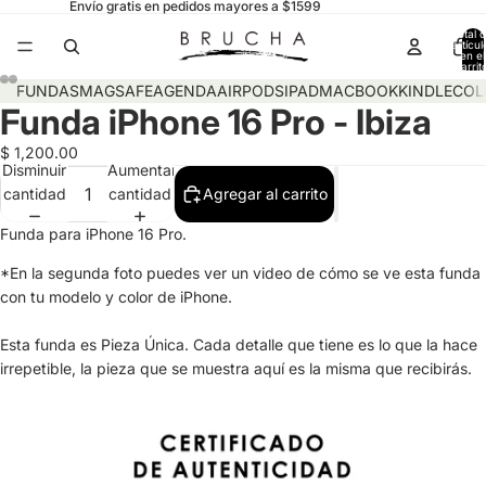
Envío gratis en pedidos mayores a $1599
Total 
artícul
en el
carrit
0
FUNDAS
MAGSAFE
AGENDA
AIRPODS
IPAD
MACBOOK
KINDLE
COL
Funda iPhone 16 Pro - Ibiza
$ 1,200.00
Disminuir
Aumentar
cantidad
cantidad
Agregar al carrito
Funda para iPhone 16 Pro.
*En la segunda foto puedes ver un video de cómo se ve esta funda
con tu modelo y color de iPhone.
Esta funda es Pieza Única. Cada detalle que tiene es lo que la hace
irrepetible, la pieza que se muestra aquí es la misma que recibirás.