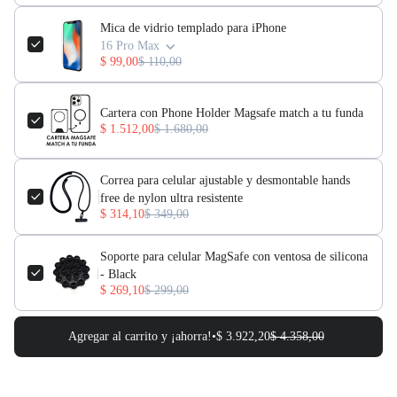
Mica de vidrio templado para iPhone
16 Pro Max
$ 99,00
$ 110,00
Cartera con Phone Holder Magsafe match a tu funda
$ 1.512,00
$ 1.680,00
Correa para celular ajustable y desmontable hands
free de nylon ultra resistente
$ 314,10
$ 349,00
Soporte para celular MagSafe con ventosa de silicona
- Black
$ 269,10
$ 299,00
Agregar al carrito y ¡ahorra!•
$ 3.922,20
$ 4.358,00